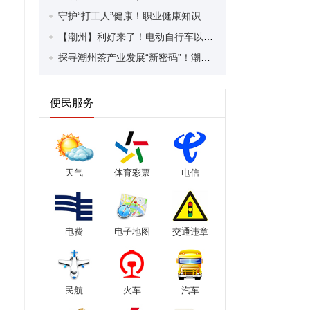
守护“打工人”健康！职业健康知识宣传走进潮安区凤塘镇盛户村
【潮州】利好来了！电动自行车以旧换新补贴条件大幅放宽！
探寻潮州茶产业发展“新密码”！潮州文化大学堂“品‘潮’寻踪”第七期活动举行
便民服务
天气
体育彩票
电信
电费
电子地图
交通违章
民航
火车
汽车