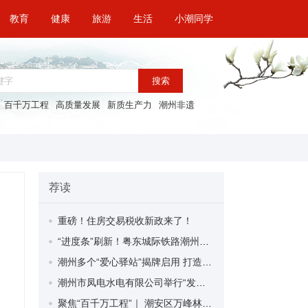
教育
健康
旅游
生活
小潮同学
搜索
百千万工程
高质量发展
新质生产力
潮州非遗
荐读
重磅！住房交易税收新政来了！
“进度条”刷新！粤东城际铁路潮州段首榀箱梁成功架设
潮州多个“爱心驿站”揭牌启用 打造新就业群体的“温暖港湾”
潮州市凤电水电有限公司举行“发挥妇女优势 助力企业高质量发展”主题活动
聚焦“百千万工程”｜ 潮安区万峰林场望京坪村：党群合力齐上阵 绘就乡村新图景