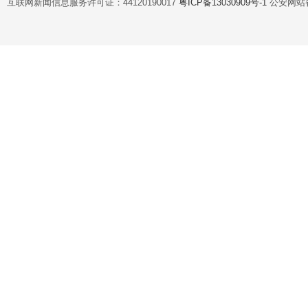
互联网新闻信息服务许可证：44120190017
粤ICP备13030909号-1
公安网站备案