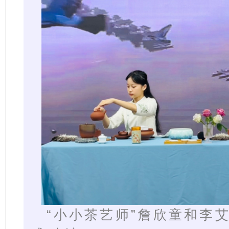
“小小茶艺师”詹欣童和李艾