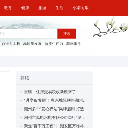
教育
健康
旅游
生活
小潮同学
搜索
百千万工程
高质量发展
新质生产力
潮州非遗
荐读
重磅！住房交易税收新政来了！
“进度条”刷新！粤东城际铁路潮州段首榀箱梁成功架设
潮州多个“爱心驿站”揭牌启用 打造新就业群体的“温暖港湾”
潮州市凤电水电有限公司举行“发挥妇女优势 助力企业高质量发展”主题活动
聚焦“百千万工程”｜ 潮安区万峰林场望京坪村：党群合力齐上阵 绘就乡村新图景