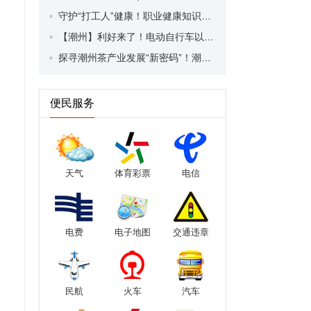
守护“打工人”健康！职业健康知识宣传走进潮安区凤塘镇盛户村
【潮州】利好来了！电动自行车以旧换新补贴条件大幅放宽！
探寻潮州茶产业发展“新密码”！潮州文化大学堂“品‘潮’寻踪”第七期活动举行
便民服务
天气
体育彩票
电信
电费
电子地图
交通违章
民航
火车
汽车