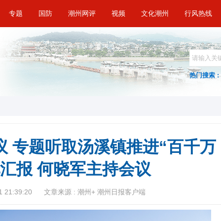
专题
国防
潮州网评
视频
文化潮州
行风热线
热门搜索 :
议 专题听取汤溪镇推进“百千万
况汇报 何晓军主持会议
 21:39:20
文章来源 : 潮州+ 潮州日报客户端