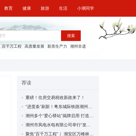
教育
健康
旅游
生活
小潮同学
搜索
百千万工程
高质量发展
新质生产力
潮州非遗
荐读
重磅！住房交易税收新政来了！
“进度条”刷新！粤东城际铁路潮州段首榀箱梁成功架设
潮州多个“爱心驿站”揭牌启用 打造新就业群体的“温暖港湾”
潮州市凤电水电有限公司举行“发挥妇女优势 助力企业高质量发展”主题活动
聚焦“百千万工程”｜ 潮安区万峰林场望京坪村：党群合力齐上阵 绘就乡村新图景