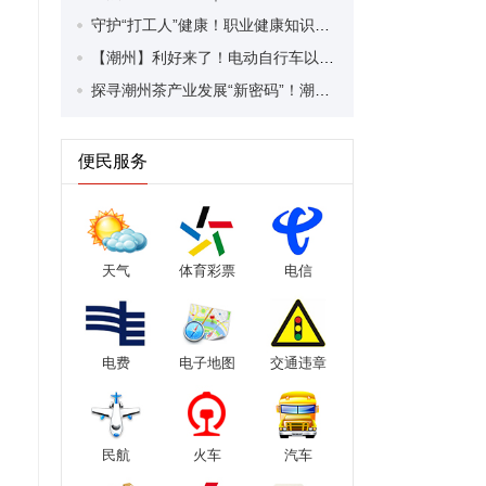
守护“打工人”健康！职业健康知识宣传走进潮安区凤塘镇盛户村
【潮州】利好来了！电动自行车以旧换新补贴条件大幅放宽！
探寻潮州茶产业发展“新密码”！潮州文化大学堂“品‘潮’寻踪”第七期活动举行
便民服务
天气
体育彩票
电信
电费
电子地图
交通违章
民航
火车
汽车