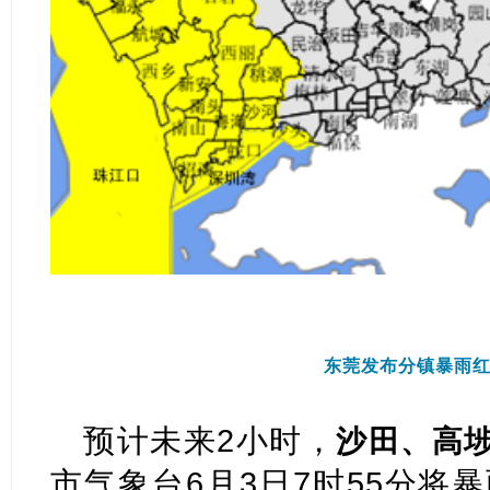
东莞发布
分
镇
暴雨
预计未来2小时，
沙田、高
市气象台6月3日7时55分将