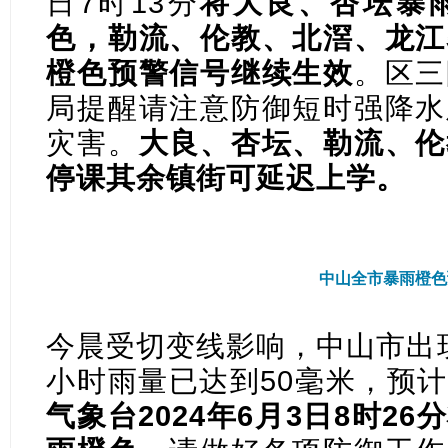
日7时13分
将大良、杏坛暴
色，
勒流、伦教、北滘、龙江
橙色预警信号继续生效
。区三
局提醒请注意防御短时强降水
灾害。
大良、杏坛、勒流、伦
停课其余镇街可延迟上学。
中山全市暴雨橙色
今晨受切变线影响，中山市出
小时雨量已达到50毫米，预
气象台2024年6月3日8时2