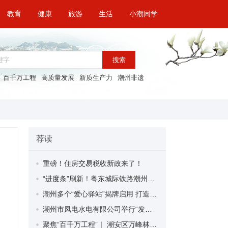
教育
健康
旅游
生活
小潮同学
搜索
百千万工程
高质量发展
新质生产力
潮州非遗
荐读
重磅！住房交易税收新政来了！
“进度条”刷新！粤东城际铁路潮州段首榀箱梁成功架设
潮州多个“爱心驿站”揭牌启用 打造新就业群体的“温暖港湾”
潮州市凤电水电有限公司举行“发挥妇女优势 助力企业高质量发展”主题活动
聚焦“百千万工程”｜ 潮安区万峰林场望京坪村：党群合力齐上阵 绘就乡村新图景