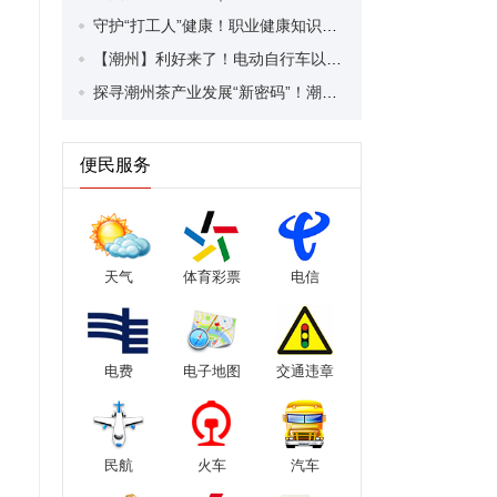
守护“打工人”健康！职业健康知识宣传走进潮安区凤塘镇盛户村
【潮州】利好来了！电动自行车以旧换新补贴条件大幅放宽！
探寻潮州茶产业发展“新密码”！潮州文化大学堂“品‘潮’寻踪”第七期活动举行
便民服务
天气
体育彩票
电信
电费
电子地图
交通违章
民航
火车
汽车