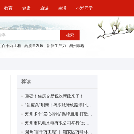
教育
健康
旅游
生活
小潮同学
搜索
百千万工程
高质量发展
新质生产力
潮州非遗
荐读
重磅！住房交易税收新政来了！
“进度条”刷新！粤东城际铁路潮州段首榀箱梁成功架设
潮州多个“爱心驿站”揭牌启用 打造新就业群体的“温暖港湾”
潮州市凤电水电有限公司举行“发挥妇女优势 助力企业高质量发展”主题活动
聚焦“百千万工程”｜ 潮安区万峰林场望京坪村：党群合力齐上阵 绘就乡村新图景