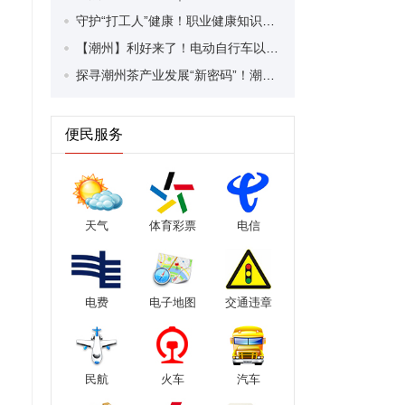
守护“打工人”健康！职业健康知识宣传走进潮安区凤塘镇盛户村
【潮州】利好来了！电动自行车以旧换新补贴条件大幅放宽！
探寻潮州茶产业发展“新密码”！潮州文化大学堂“品‘潮’寻踪”第七期活动举行
便民服务
天气
体育彩票
电信
电费
电子地图
交通违章
民航
火车
汽车