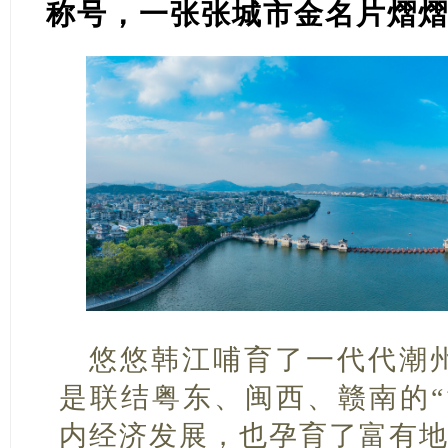
称号，一张张城市金名片熠
悠悠韩江哺育了一代代潮
是联结粤东、闽西、赣南的“
内经济发展，也孕育了富有