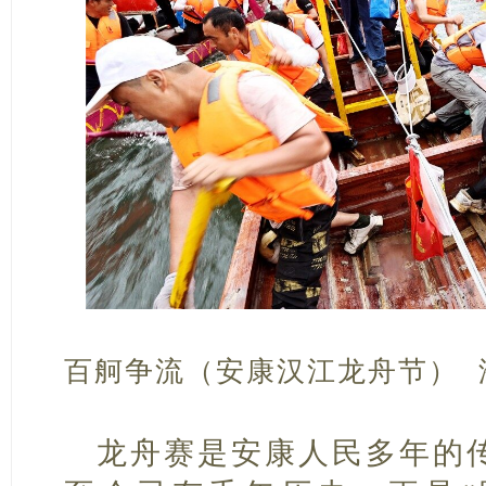
百舸争流（安康汉江龙舟节） 
龙舟赛是安康人民多年的