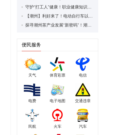
守护“打工人”健康！职业健康知识宣传走进潮安区凤塘镇盛户村
【潮州】利好来了！电动自行车以旧换新补贴条件大幅放宽！
探寻潮州茶产业发展“新密码”！潮州文化大学堂“品‘潮’寻踪”第七期活动举行
便民服务
天气
体育彩票
电信
电费
电子地图
交通违章
民航
火车
汽车