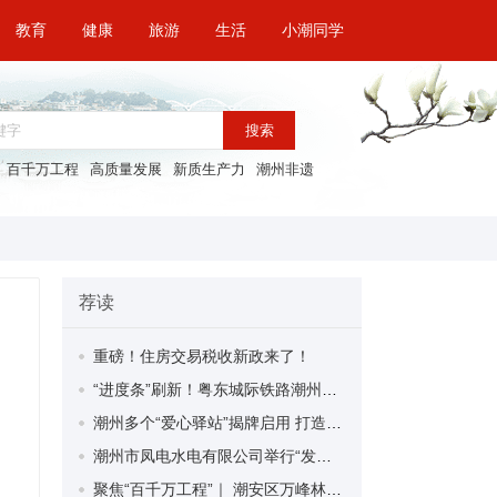
教育
健康
旅游
生活
小潮同学
搜索
百千万工程
高质量发展
新质生产力
潮州非遗
荐读
重磅！住房交易税收新政来了！
“进度条”刷新！粤东城际铁路潮州段首榀箱梁成功架设
潮州多个“爱心驿站”揭牌启用 打造新就业群体的“温暖港湾”
潮州市凤电水电有限公司举行“发挥妇女优势 助力企业高质量发展”主题活动
聚焦“百千万工程”｜ 潮安区万峰林场望京坪村：党群合力齐上阵 绘就乡村新图景