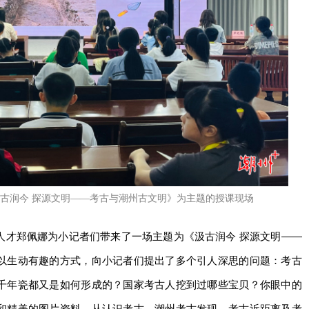
古润今 探源文明——考古与潮州古文明》为主题的授课现场
人才郑佩娜为小记者们带来了一场主题为《汲古润今 探源文明——
以生动有趣的方式，向小记者们提出了多个引人深思的问题：考古
千年瓷都又是如何形成的？国家考古人挖到过哪些宝贝？你眼中的
和精美的图片资料，从认识考古、潮州考古发现、考古近距离及考