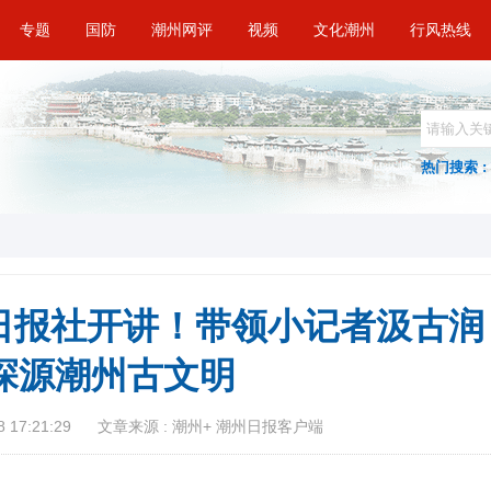
专题
国防
潮州网评
视频
文化潮州
行风热线
热门搜索 :
日报社开讲！带领小记者汲古润
 探源潮州古文明
 17:21:29
文章来源 : 潮州+ 潮州日报客户端