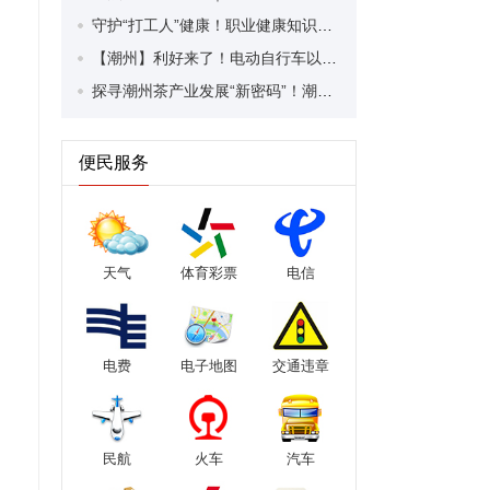
守护“打工人”健康！职业健康知识宣传走进潮安区凤塘镇盛户村
【潮州】利好来了！电动自行车以旧换新补贴条件大幅放宽！
探寻潮州茶产业发展“新密码”！潮州文化大学堂“品‘潮’寻踪”第七期活动举行
便民服务
天气
体育彩票
电信
电费
电子地图
交通违章
民航
火车
汽车