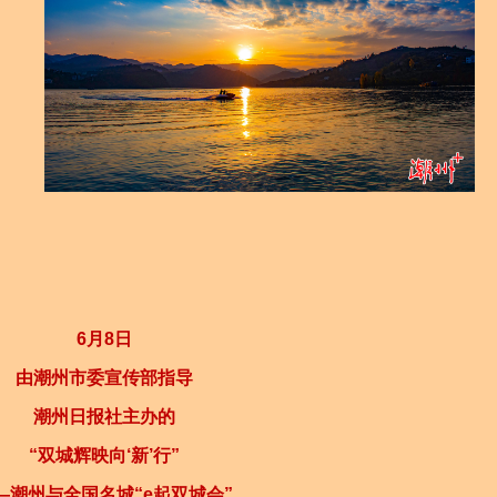
6月8日
由潮州市委宣传部指导
潮州日报社主办的
“双城辉映向‘新’行”
—潮州与全国名城“e起双城会”