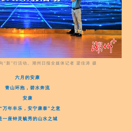
“新”行活动。潮州日报全媒体记者 梁佳涛 摄
六月的安康
青山环抱，碧水奔流
安康
“万年丰乐，安宁康泰”之意
是一座钟灵毓秀的山水之城