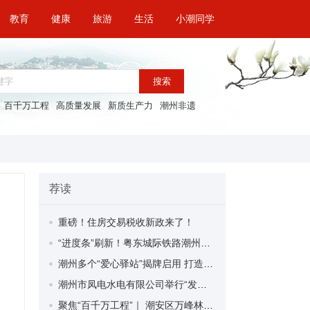
教育
健康
旅游
生活
小潮同学
搜索
百千万工程
高质量发展
新质生产力
潮州非遗
荐读
重磅！住房交易税收新政来了！
“进度条”刷新！粤东城际铁路潮州段首榀箱梁成功架设
潮州多个“爱心驿站”揭牌启用 打造新就业群体的“温暖港湾”
潮州市凤电水电有限公司举行“发挥妇女优势 助力企业高质量发展”主题活动
聚焦“百千万工程”｜ 潮安区万峰林场望京坪村：党群合力齐上阵 绘就乡村新图景