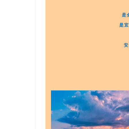
是
是
安