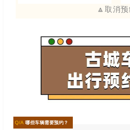
🔼取消
Q/A
哪些车辆需要预约？