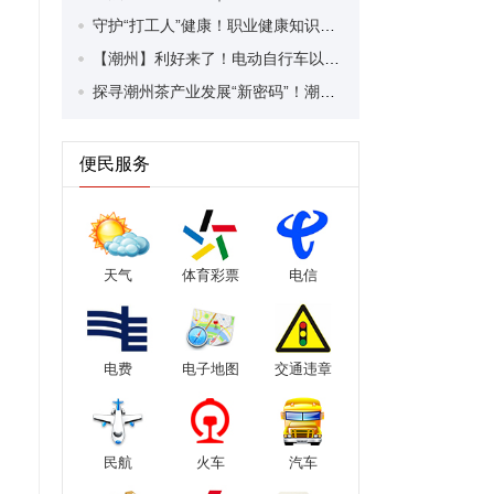
守护“打工人”健康！职业健康知识宣传走进潮安区凤塘镇盛户村
【潮州】利好来了！电动自行车以旧换新补贴条件大幅放宽！
探寻潮州茶产业发展“新密码”！潮州文化大学堂“品‘潮’寻踪”第七期活动举行
便民服务
天气
体育彩票
电信
电费
电子地图
交通违章
民航
火车
汽车