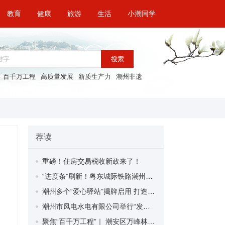
教育
健康
旅游
生活
小潮同学
搜索
百千万工程
高质量发展
新质生产力
潮州非遗
荐读
重磅！住房交易税收新政来了！
“进度条”刷新！粤东城际铁路潮州段首榀箱梁成功架设
潮州多个“爱心驿站”揭牌启用 打造新就业群体的“温暖港湾”
潮州市凤电水电有限公司举行“发挥妇女优势 助力企业高质量发展”主题活动
聚焦“百千万工程”｜ 潮安区万峰林场望京坪村：党群合力齐上阵 绘就乡村新图景