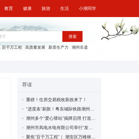
教育
健康
旅游
生活
小潮同学
搜索
百千万工程
高质量发展
新质生产力
潮州非遗
荐读
重磅！住房交易税收新政来了！
“进度条”刷新！粤东城际铁路潮州段首榀箱梁成功架设
潮州多个“爱心驿站”揭牌启用 打造新就业群体的“温暖港湾”
潮州市凤电水电有限公司举行“发挥妇女优势 助力企业高质量发展”主题活动
聚焦“百千万工程”｜ 潮安区万峰林场望京坪村：党群合力齐上阵 绘就乡村新图景