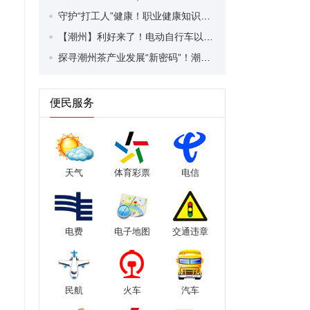
守护“打工人”健康！职业健康知识宣传走进潮安区凤塘镇盛户村
【潮州】利好来了！电动自行车以旧换新补贴条件大幅放宽！
探寻潮州茶产业发展“新密码”！潮州文化大学堂“品‘潮’寻踪”第七期活动举行
便民服务
天气
体育彩票
电信
电费
电子地图
交通违章
民航
火车
汽车