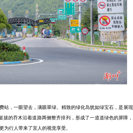
费站，一眼望去，满眼翠绿。精致的绿化岛犹如绿宝石，是展现
排挺拔的乔木沿着道路两侧整齐排列，形成了一道道绿色的屏障，
更为行人带来了宜人的视觉享受。