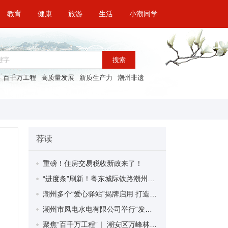
教育
健康
旅游
生活
小潮同学
搜索
百千万工程
高质量发展
新质生产力
潮州非遗
荐读
重磅！住房交易税收新政来了！
“进度条”刷新！粤东城际铁路潮州段首榀箱梁成功架设
潮州多个“爱心驿站”揭牌启用 打造新就业群体的“温暖港湾”
潮州市凤电水电有限公司举行“发挥妇女优势 助力企业高质量发展”主题活动
聚焦“百千万工程”｜ 潮安区万峰林场望京坪村：党群合力齐上阵 绘就乡村新图景