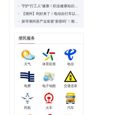
守护“打工人”健康！职业健康知识宣传走进潮安区凤塘镇盛户村
【潮州】利好来了！电动自行车以旧换新补贴条件大幅放宽！
探寻潮州茶产业发展“新密码”！潮州文化大学堂“品‘潮’寻踪”第七期活动举行
便民服务
天气
体育彩票
电信
电费
电子地图
交通违章
民航
火车
汽车