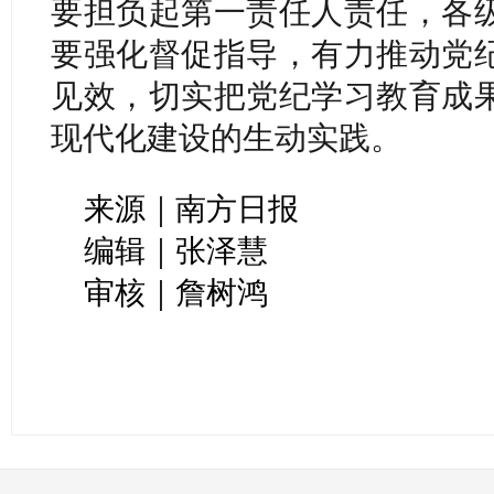
要担负起第一责任人责任，各
要强化督促指导，有力推动党
见效，切实把党纪学习教育成
现代化建设的生动实践。
来源｜南方日报
编辑｜张泽慧
审核｜詹树鸿