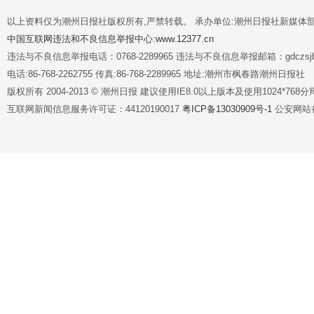
以上资料仅为潮州日报社版权所有,严禁转载。 承办单位:潮州日报社新媒体
中国互联网违法和不良信息举报中心:www.12377.cn
违法与不良信息举报电话：0768-2289965 违法与不良信息举报邮箱：gdczsjb@
电话:86-768-2262755 传真:86-768-2289965 地址:潮州市枫春路潮州日报社
版权所有 2004-2013 © 潮州日报 建议使用IE8.0以上版本及使用1024*7
互联网新闻信息服务许可证：44120190017
粤ICP备13030909号-1
公安网站备案