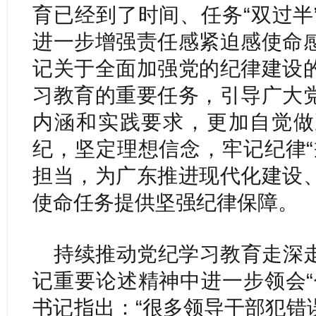
育已经到了时间、任务“双过半
进一步增强责任感紧迫感使命
记关于全面加强党的纪律建设
习教育的重要任务，引导广大
内涵和实践要求，更加自觉做
纪，坚定理想信念，牢记纪律“
担当，为广东推进现代化建设
使命任务提供坚强纪律保障。
持续推动党纪学习教育走深
记重要论述精神中进一步领会“
书记指出：“很多领导干部犯错