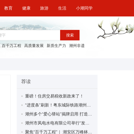
教育
健康
旅游
生活
小潮同学
搜索
百千万工程
高质量发展
新质生产力
潮州非遗
荐读
重磅！住房交易税收新政来了！
“进度条”刷新！粤东城际铁路潮州段首榀箱梁成功架设
潮州多个“爱心驿站”揭牌启用 打造新就业群体的“温暖港湾”
潮州市凤电水电有限公司举行“发挥妇女优势 助力企业高质量发展”主题活动
聚焦“百千万工程”｜ 潮安区万峰林场望京坪村：党群合力齐上阵 绘就乡村新图景