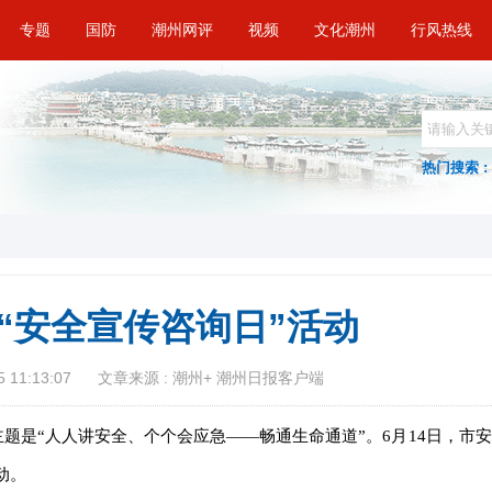
专题
国防
潮州网评
视频
文化潮州
行风热线
热门搜索 :
“安全宣传咨询日”活动
 11:13:07
文章来源 : 潮州+ 潮州日报客户端
主题是“人人讲安全、个个会应急——畅通生命通道”。6月14日，市安
动。