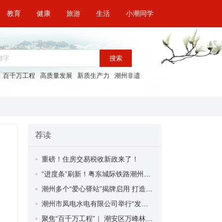
教育
健康
旅游
生活
小潮同学
搜索
百千万工程
高质量发展
新质生产力
潮州非遗
荐读
重磅！住房交易税收新政来了！
“进度条”刷新！粤东城际铁路潮州段首榀箱梁成功架设
潮州多个“爱心驿站”揭牌启用 打造新就业群体的“温暖港湾”
潮州市凤电水电有限公司举行“发挥妇女优势 助力企业高质量发展”主题活动
聚焦“百千万工程”｜ 潮安区万峰林场望京坪村：党群合力齐上阵 绘就乡村新图景