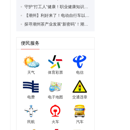
守护“打工人”健康！职业健康知识宣传走进潮安区凤塘镇盛户村
【潮州】利好来了！电动自行车以旧换新补贴条件大幅放宽！
探寻潮州茶产业发展“新密码”！潮州文化大学堂“品‘潮’寻踪”第七期活动举行
便民服务
天气
体育彩票
电信
电费
电子地图
交通违章
民航
火车
汽车