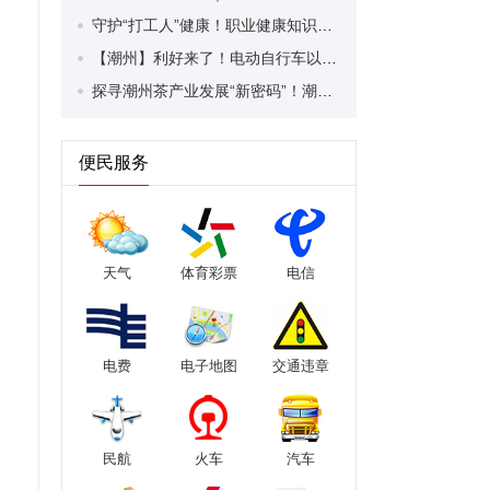
守护“打工人”健康！职业健康知识宣传走进潮安区凤塘镇盛户村
【潮州】利好来了！电动自行车以旧换新补贴条件大幅放宽！
探寻潮州茶产业发展“新密码”！潮州文化大学堂“品‘潮’寻踪”第七期活动举行
便民服务
天气
体育彩票
电信
电费
电子地图
交通违章
民航
火车
汽车