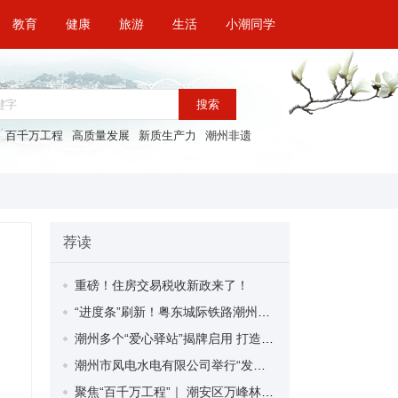
教育
健康
旅游
生活
小潮同学
搜索
百千万工程
高质量发展
新质生产力
潮州非遗
荐读
重磅！住房交易税收新政来了！
“进度条”刷新！粤东城际铁路潮州段首榀箱梁成功架设
潮州多个“爱心驿站”揭牌启用 打造新就业群体的“温暖港湾”
潮州市凤电水电有限公司举行“发挥妇女优势 助力企业高质量发展”主题活动
聚焦“百千万工程”｜ 潮安区万峰林场望京坪村：党群合力齐上阵 绘就乡村新图景