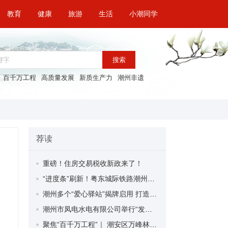
教育
健康
旅游
生活
小潮同学
搜索
百千万工程
高质量发展
新质生产力
潮州非遗
荐读
重磅！住房交易税收新政来了！
“进度条”刷新！粤东城际铁路潮州段首榀箱梁成功架设
潮州多个“爱心驿站”揭牌启用 打造新就业群体的“温暖港湾”
潮州市凤电水电有限公司举行“发挥妇女优势 助力企业高质量发展”主题活动
聚焦“百千万工程”｜ 潮安区万峰林场望京坪村：党群合力齐上阵 绘就乡村新图景