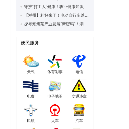
守护“打工人”健康！职业健康知识宣传走进潮安区凤塘镇盛户村
【潮州】利好来了！电动自行车以旧换新补贴条件大幅放宽！
探寻潮州茶产业发展“新密码”！潮州文化大学堂“品‘潮’寻踪”第七期活动举行
便民服务
天气
体育彩票
电信
电费
电子地图
交通违章
民航
火车
汽车