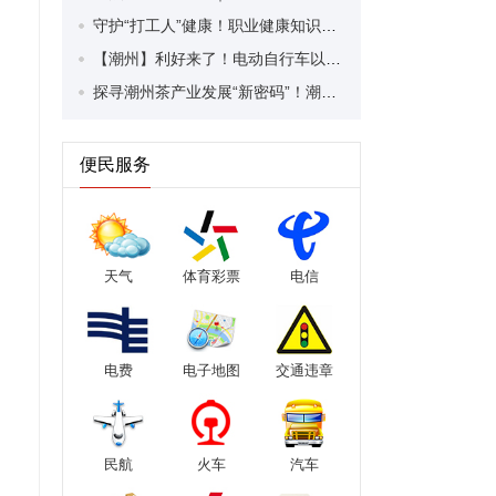
守护“打工人”健康！职业健康知识宣传走进潮安区凤塘镇盛户村
【潮州】利好来了！电动自行车以旧换新补贴条件大幅放宽！
探寻潮州茶产业发展“新密码”！潮州文化大学堂“品‘潮’寻踪”第七期活动举行
便民服务
天气
体育彩票
电信
电费
电子地图
交通违章
民航
火车
汽车