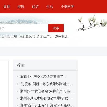
教育
健康
旅游
生活
小潮同学
搜索
百千万工程
高质量发展
新质生产力
潮州非遗
荐读
重磅！住房交易税收新政来了！
“进度条”刷新！粤东城际铁路潮州段首榀箱梁成功架设
潮州多个“爱心驿站”揭牌启用 打造新就业群体的“温暖港湾”
潮州市凤电水电有限公司举行“发挥妇女优势 助力企业高质量发展”主题活动
聚焦“百千万工程”｜ 潮安区万峰林场望京坪村：党群合力齐上阵 绘就乡村新图景