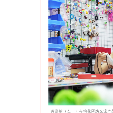
黄嘉榆（左一）与钩花阿姨交流产