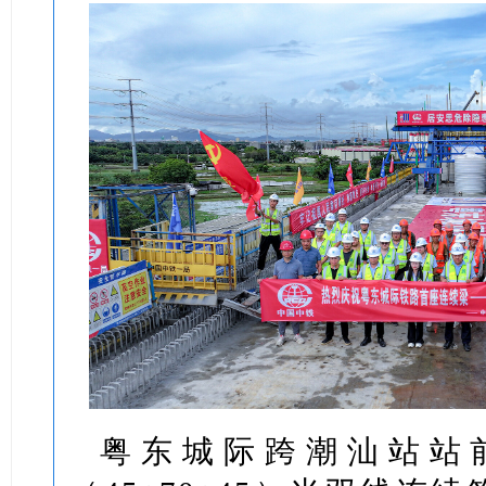
粤东城际跨潮汕站站