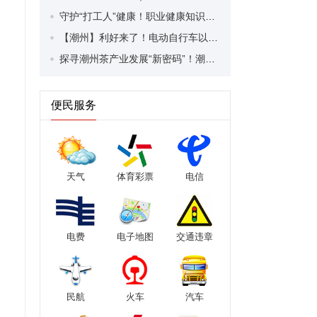
守护“打工人”健康！职业健康知识宣传走进潮安区凤塘镇盛户村
【潮州】利好来了！电动自行车以旧换新补贴条件大幅放宽！
探寻潮州茶产业发展“新密码”！潮州文化大学堂“品‘潮’寻踪”第七期活动举行
便民服务
天气
体育彩票
电信
电费
电子地图
交通违章
民航
火车
汽车