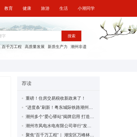
教育
健康
旅游
生活
小潮同学
搜索
百千万工程
高质量发展
新质生产力
潮州非遗
荐读
重磅！住房交易税收新政来了！
“进度条”刷新！粤东城际铁路潮州段首榀箱梁成功架设
潮州多个“爱心驿站”揭牌启用 打造新就业群体的“温暖港湾”
潮州市凤电水电有限公司举行“发挥妇女优势 助力企业高质量发展”主题活动
聚焦“百千万工程”｜ 潮安区万峰林场望京坪村：党群合力齐上阵 绘就乡村新图景