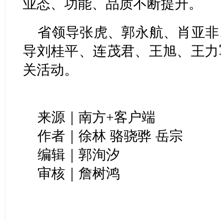
业态、功能、品质不断提升。
省领导张虎、郭永航、肖亚非
导刘桂平、连茂君、王旭、王力
关活动。
来源｜南方+客户端
作者｜
徐林 骆骁骅
岳宗
编辑｜郭洵汐
审核｜詹树鸿