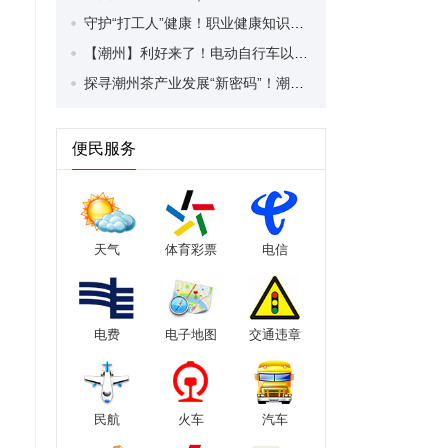
守护“打工人”健康！职业健康知识宣传走进潮安区凤塘镇盛户村
【潮州】利好来了！电动自行车以旧换新补贴条件大幅放宽！
探寻潮州茶产业发展“新密码”！潮州文化大学堂“品‘潮’寻踪”第七期活动举行
便民服务
天气
体育彩票
电信
电费
电子地图
交通违章
民航
火车
汽车