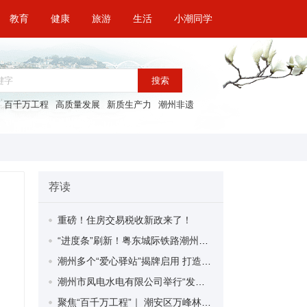
教育
健康
旅游
生活
小潮同学
搜索
百千万工程
高质量发展
新质生产力
潮州非遗
荐读
重磅！住房交易税收新政来了！
“进度条”刷新！粤东城际铁路潮州段首榀箱梁成功架设
潮州多个“爱心驿站”揭牌启用 打造新就业群体的“温暖港湾”
潮州市凤电水电有限公司举行“发挥妇女优势 助力企业高质量发展”主题活动
聚焦“百千万工程”｜ 潮安区万峰林场望京坪村：党群合力齐上阵 绘就乡村新图景