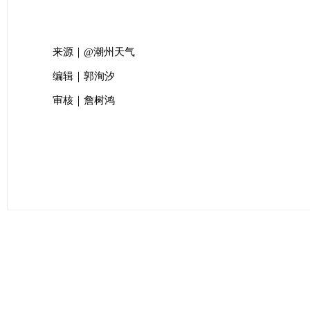
来源｜@潮州天气
编辑｜郭洵汐
审核｜詹树鸿