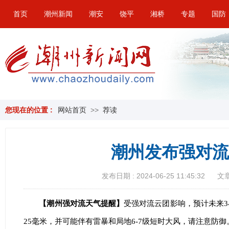
首页
潮州新闻
潮安
饶平
湘桥
专题
国防
您现在的位置 :
网站首页
>>
荐读
潮州发布强对流
发布日期 : 2024-06-25 11:45:32
文章
【潮州强对流天气提醒】
受强对流云团影响，预计未来3
25毫米，并可能伴有雷暴和局地6-7级短时大风，请注意防御。