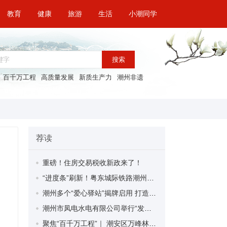
教育
健康
旅游
生活
小潮同学
搜索
百千万工程
高质量发展
新质生产力
潮州非遗
荐读
重磅！住房交易税收新政来了！
“进度条”刷新！粤东城际铁路潮州段首榀箱梁成功架设
潮州多个“爱心驿站”揭牌启用 打造新就业群体的“温暖港湾”
潮州市凤电水电有限公司举行“发挥妇女优势 助力企业高质量发展”主题活动
聚焦“百千万工程”｜ 潮安区万峰林场望京坪村：党群合力齐上阵 绘就乡村新图景