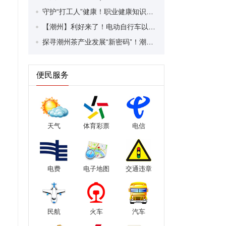
守护“打工人”健康！职业健康知识宣传走进潮安区凤塘镇盛户村
【潮州】利好来了！电动自行车以旧换新补贴条件大幅放宽！
探寻潮州茶产业发展“新密码”！潮州文化大学堂“品‘潮’寻踪”第七期活动举行
便民服务
天气
体育彩票
电信
电费
电子地图
交通违章
民航
火车
汽车