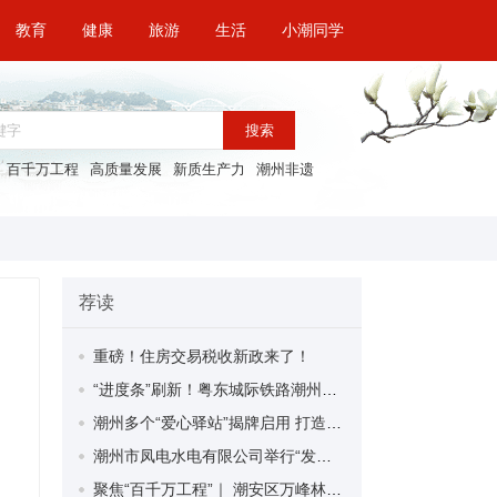
教育
健康
旅游
生活
小潮同学
搜索
百千万工程
高质量发展
新质生产力
潮州非遗
荐读
重磅！住房交易税收新政来了！
“进度条”刷新！粤东城际铁路潮州段首榀箱梁成功架设
潮州多个“爱心驿站”揭牌启用 打造新就业群体的“温暖港湾”
潮州市凤电水电有限公司举行“发挥妇女优势 助力企业高质量发展”主题活动
聚焦“百千万工程”｜ 潮安区万峰林场望京坪村：党群合力齐上阵 绘就乡村新图景