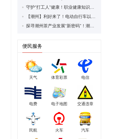
守护“打工人”健康！职业健康知识宣传走进潮安区凤塘镇盛户村
【潮州】利好来了！电动自行车以旧换新补贴条件大幅放宽！
探寻潮州茶产业发展“新密码”！潮州文化大学堂“品‘潮’寻踪”第七期活动举行
便民服务
天气
体育彩票
电信
电费
电子地图
交通违章
民航
火车
汽车