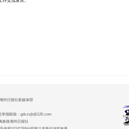
上作交流发言。
:潮州日报社新媒体部
报邮箱：gdczsjb@126.com
:潮州市枫春路潮州日报社
版本及使用1024*768分辩率以求最佳浏览效果