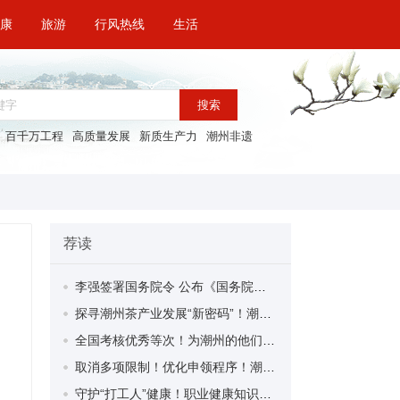
康
旅游
行风热线
生活
搜索
百千万工程
高质量发展
新质生产力
潮州非遗
荐读
李强签署国务院令 公布《国务院关于修改〈全国年节及纪念日放假办法〉的决定》
探寻潮州茶产业发展“新密码”！潮州文化大学堂“品‘潮’寻踪”第七期活动举行
全国考核优秀等次！为潮州的他们，点赞！
取消多项限制！优化申领程序！潮州市家装补贴又升级啦！
守护“打工人”健康！职业健康知识宣传走进潮安区凤塘镇盛户村