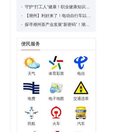
守护“打工人”健康！职业健康知识宣传走进潮安区凤塘镇盛户村
【潮州】利好来了！电动自行车以旧换新补贴条件大幅放宽！
探寻潮州茶产业发展“新密码”！潮州文化大学堂“品‘潮’寻踪”第七期活动举行
便民服务
天气
体育彩票
电信
电费
电子地图
交通违章
民航
火车
汽车