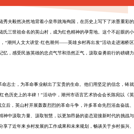
陆秀夫毅然决然地背着小皇帝跳海殉国，在历史上写下了浓墨重彩的
陆氏三世祖命名的英山村，成为红色精神的孕育地。这个不起眼的小
，“潮州人文大讲堂·红色潮州——英雄乡村再出发”活动走进湘桥区
记忆，感受民族英雄的忠贞气节和浩然正气，汲取奋勇前行的磅礴力
位革命志士，为革命事业献出了宝贵的生命。他们用坚定的信念，铸就
红色历史上的丰碑！”活动中，潮州市语言艺术协会会长陈宛以《英
成立后，英山村开展轰轰烈烈的革命斗争，许多革命先烈浴血奋战、
精神中汲取力量、汲取智慧，以更加昂扬的姿态迎接新时代的挑战与
分享了近年来乡村发展的工作成果和未来规划，畅谈关于乡村振兴、