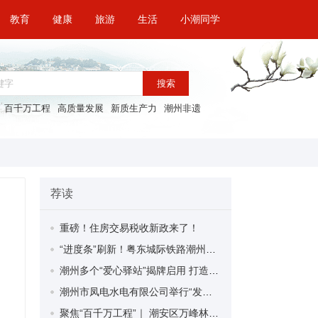
教育
健康
旅游
生活
小潮同学
搜索
百千万工程
高质量发展
新质生产力
潮州非遗
荐读
重磅！住房交易税收新政来了！
“进度条”刷新！粤东城际铁路潮州段首榀箱梁成功架设
潮州多个“爱心驿站”揭牌启用 打造新就业群体的“温暖港湾”
潮州市凤电水电有限公司举行“发挥妇女优势 助力企业高质量发展”主题活动
聚焦“百千万工程”｜ 潮安区万峰林场望京坪村：党群合力齐上阵 绘就乡村新图景