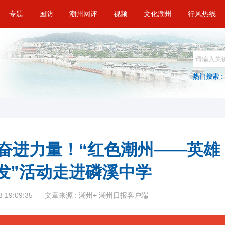
专题
国防
潮州网评
视频
文化潮州
行风热线
热门搜索 :
取奋进力量！“红色潮州——英雄
发”活动走进磷溪中学
 19:09:35
文章来源 : 潮州+ 潮州日报客户端