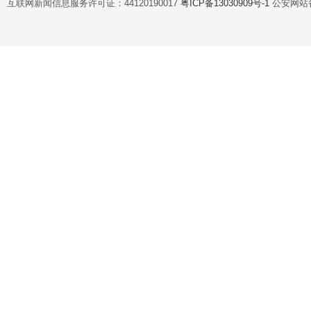
互联网新闻信息服务许可证：44120190017
粤ICP备13030909号-1
公安网站备案