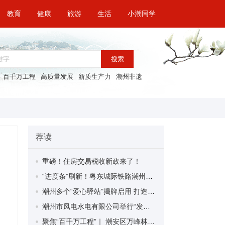
教育
健康
旅游
生活
小潮同学
搜索
百千万工程
高质量发展
新质生产力
潮州非遗
荐读
重磅！住房交易税收新政来了！
“进度条”刷新！粤东城际铁路潮州段首榀箱梁成功架设
潮州多个“爱心驿站”揭牌启用 打造新就业群体的“温暖港湾”
潮州市凤电水电有限公司举行“发挥妇女优势 助力企业高质量发展”主题活动
聚焦“百千万工程”｜ 潮安区万峰林场望京坪村：党群合力齐上阵 绘就乡村新图景