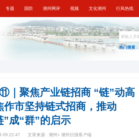
专题
国防
潮州网评
视频
文化潮州
行风热线
热门搜索 :
⑪｜聚焦产业链招商 “链”动高
焦作市坚持链式招商，推动
链”成“群”的启示
 09:22:47
文章来源 : 潮州+ 潮州日报客户端