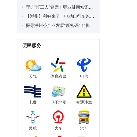
守护“打工人”健康！职业健康知识宣传走进潮安区凤塘镇盛户村
【潮州】利好来了！电动自行车以旧换新补贴条件大幅放宽！
探寻潮州茶产业发展“新密码”！潮州文化大学堂“品‘潮’寻踪”第七期活动举行
便民服务
天气
体育彩票
电信
电费
电子地图
交通违章
民航
火车
汽车