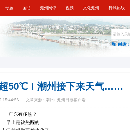
专题
国防
潮州网评
视频
文化潮州
行风热线
热门搜索 :
超50℃！潮州接下来天气……
 15:44:56
文章来源 : 潮州+ 潮州日报客户端
广东有多热？
早上是被热醒的