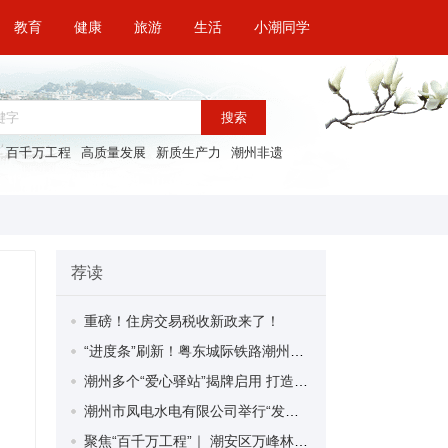
教育
健康
旅游
生活
小潮同学
搜索
百千万工程
高质量发展
新质生产力
潮州非遗
荐读
重磅！住房交易税收新政来了！
“进度条”刷新！粤东城际铁路潮州段首榀箱梁成功架设
潮州多个“爱心驿站”揭牌启用 打造新就业群体的“温暖港湾”
潮州市凤电水电有限公司举行“发挥妇女优势 助力企业高质量发展”主题活动
聚焦“百千万工程”｜ 潮安区万峰林场望京坪村：党群合力齐上阵 绘就乡村新图景