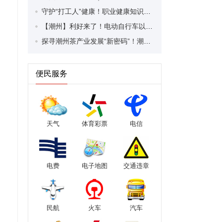
守护“打工人”健康！职业健康知识宣传走进潮安区凤塘镇盛户村
【潮州】利好来了！电动自行车以旧换新补贴条件大幅放宽！
探寻潮州茶产业发展“新密码”！潮州文化大学堂“品‘潮’寻踪”第七期活动举行
便民服务
天气
体育彩票
电信
电费
电子地图
交通违章
民航
火车
汽车