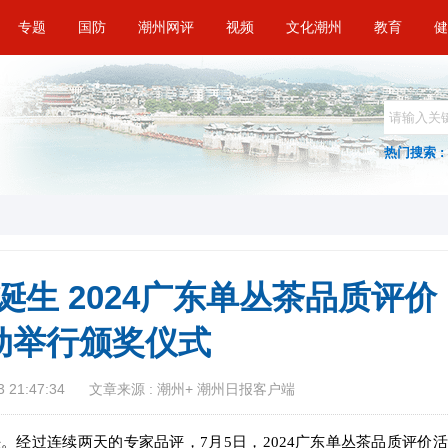
专题
国防
潮州网评
视频
文化潮州
教育
健
热门搜索 :
诞生 2024广东单丛茶品质评价
动举行颁奖仪式
 21:47:34
文章来源 : 潮州+ 潮州日报客户端
经过连续两天的专家品评，7月5日，2024广东单丛茶品质评价活