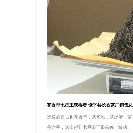
花香型七星王获得者 饶平县长香茶厂销售总
选送的是古树花香型，茶形雅，茶汤清，茶
是六星，这次得到七星茶王很高兴、激动。