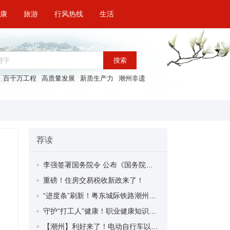
康
旅游
行风热线
生活
搜索
百千万工程
高质量发展
新质生产力
潮州非遗
荐读
李强签署国务院令 公布《国务院关于修改〈全国年节及纪念日放假办法〉的决定》
重磅！住房交易税收新政来了！
“进度条”刷新！粤东城际铁路潮州段首榀箱梁成功架设
守护“打工人”健康！职业健康知识宣传走进潮安区凤塘镇盛户村
【潮州】利好来了！电动自行车以旧换新补贴条件大幅放宽！