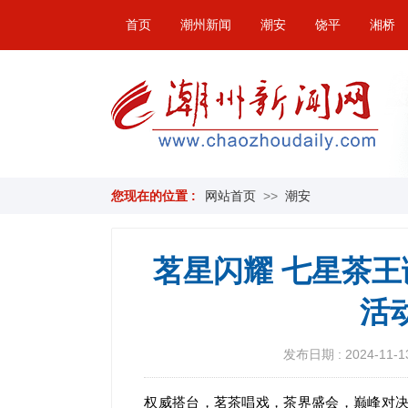
首页
潮州新闻
潮安
饶平
湘桥
您现在的位置 :
网站首页
>>
潮安
茗星闪耀 七星茶王
活
发布日期 : 2024-11-13
权威搭台，茗茶唱戏，茶界盛会，巅峰对决。