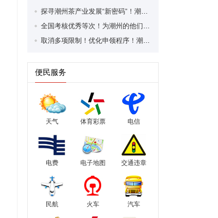
探寻潮州茶产业发展“新密码”！潮州文化大学堂“品‘潮’寻踪”第七期活动举行
全国考核优秀等次！为潮州的他们，点赞！
取消多项限制！优化申领程序！潮州市家装补贴又升级啦！
便民服务
天气
体育彩票
电信
电费
电子地图
交通违章
民航
火车
汽车