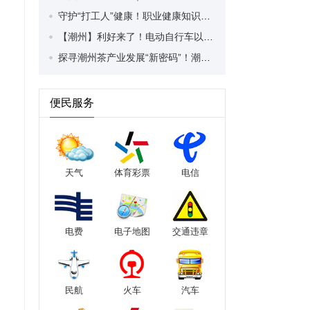
守护“打工人”健康！职业健康知识宣传走进潮安区凤塘镇盛户村
【潮州】利好来了！电动自行车以旧换新补贴条件大幅放宽！
探寻潮州茶产业发展“新密码”！潮州文化大学堂“品‘潮’寻踪”第七期活动举行
便民服务
天气
体育彩票
电信
电费
电子地图
交通违章
民航
火车
汽车