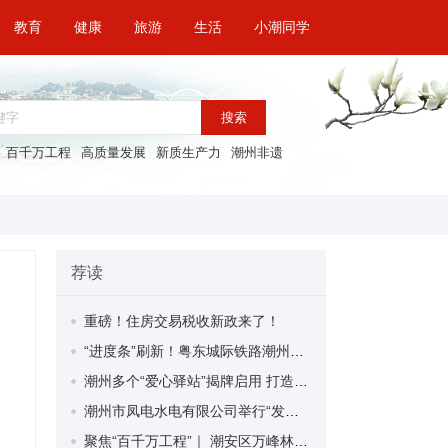
教育
健康
旅游
生活
小潮同学
搜索
百千万工程
高质量发展
新质生产力
潮州非遗
荐读
重磅！住房交易税收新政来了！
“进度条”刷新！粤东城际铁路潮州段首榀箱梁成功架设
潮州多个“爱心驿站”揭牌启用 打造新就业群体的“温暖港湾”
潮州市凤电水电有限公司举行“发挥妇女优势 助力企业高质量发展”主题活动
聚焦“百千万工程”｜ 潮安区万峰林场望京坪村：党群合力齐上阵 绘就乡村新图景