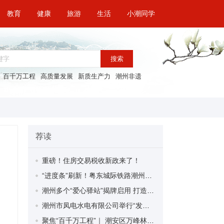
教育
健康
旅游
生活
小潮同学
搜索
百千万工程
高质量发展
新质生产力
潮州非遗
荐读
重磅！住房交易税收新政来了！
“进度条”刷新！粤东城际铁路潮州段首榀箱梁成功架设
潮州多个“爱心驿站”揭牌启用 打造新就业群体的“温暖港湾”
潮州市凤电水电有限公司举行“发挥妇女优势 助力企业高质量发展”主题活动
聚焦“百千万工程”｜ 潮安区万峰林场望京坪村：党群合力齐上阵 绘就乡村新图景