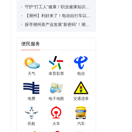
守护“打工人”健康！职业健康知识宣传走进潮安区凤塘镇盛户村
【潮州】利好来了！电动自行车以旧换新补贴条件大幅放宽！
探寻潮州茶产业发展“新密码”！潮州文化大学堂“品‘潮’寻踪”第七期活动举行
便民服务
天气
体育彩票
电信
电费
电子地图
交通违章
民航
火车
汽车