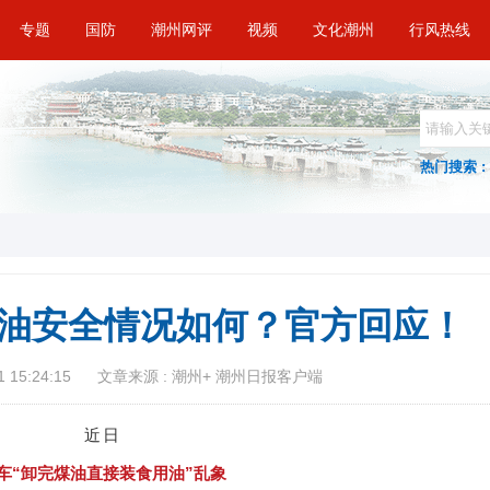
专题
国防
潮州网评
视频
文化潮州
行风热线
热门搜索 :
油安全情况如何？官方回应！
 15:24:15
文章来源 : 潮州+ 潮州日报客户端
近日
车“卸完煤油直接装食用油”乱象