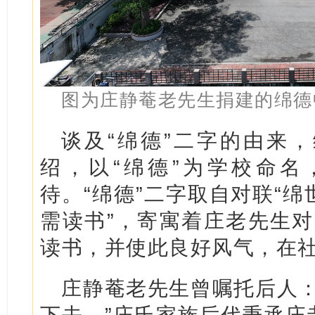
图为庄静菴老先生捐建的绵德
谈及“绵德”二字的由来
绍，以“绵德”为学校命名
待。“绵德”二字取自对联“
需读书”，寄寓着庄老先生对
读书，并使此良好风气，在社
庄静菴老先生曾嘱托后人：
下去。”庄氏家族后代秉承庄