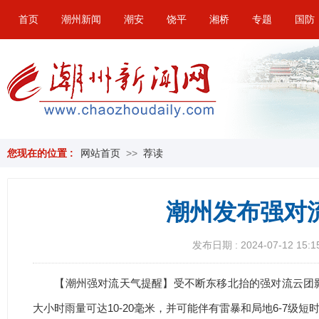
首页
潮州新闻
潮安
饶平
湘桥
专题
国防
您现在的位置 :
网站首页
>>
荐读
潮州发布强对
发布日期 : 2024-07-12 15:1
【潮州强对流天气提醒】受不断东移北抬的强对流云团
大小时雨量可达10-20毫米，并可能伴有雷暴和局地6-7级