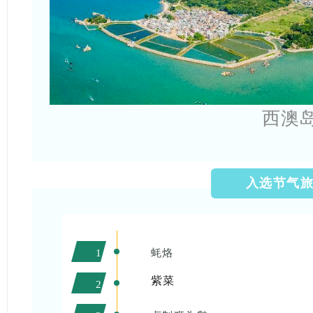
西澳
入选节气
蚝烙
1
紫菜
2