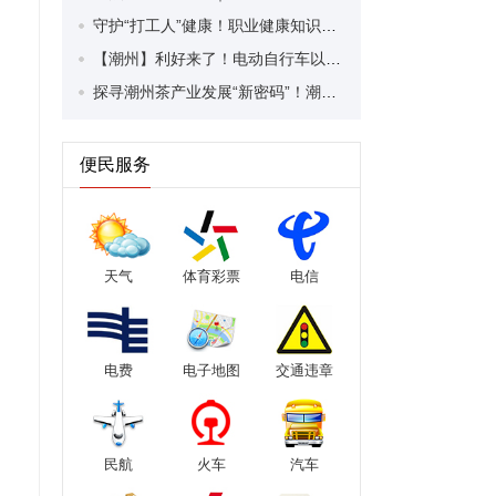
守护“打工人”健康！职业健康知识宣传走进潮安区凤塘镇盛户村
【潮州】利好来了！电动自行车以旧换新补贴条件大幅放宽！
探寻潮州茶产业发展“新密码”！潮州文化大学堂“品‘潮’寻踪”第七期活动举行
便民服务
天气
体育彩票
电信
电费
电子地图
交通违章
民航
火车
汽车