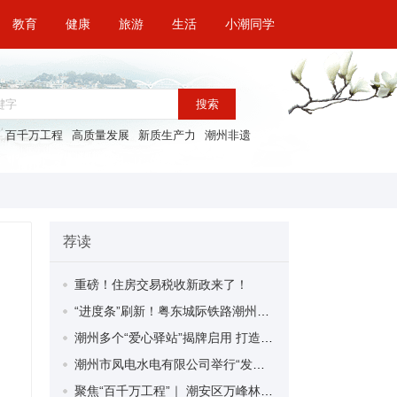
教育
健康
旅游
生活
小潮同学
搜索
百千万工程
高质量发展
新质生产力
潮州非遗
荐读
重磅！住房交易税收新政来了！
“进度条”刷新！粤东城际铁路潮州段首榀箱梁成功架设
潮州多个“爱心驿站”揭牌启用 打造新就业群体的“温暖港湾”
潮州市凤电水电有限公司举行“发挥妇女优势 助力企业高质量发展”主题活动
聚焦“百千万工程”｜ 潮安区万峰林场望京坪村：党群合力齐上阵 绘就乡村新图景