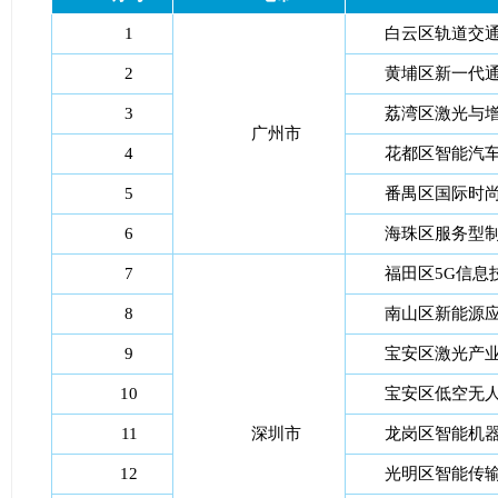
1
白云区轨道交
2
黄埔区新一代
3
荔湾区激光与
广州市
4
花都区智能汽
5
番禺区国际时
6
海珠区服务型
7
福田区5G信息
8
南山区新能源
9
宝安区激光产
10
宝安区低空无
11
深圳市
龙岗区智能机
12
光明区智能传