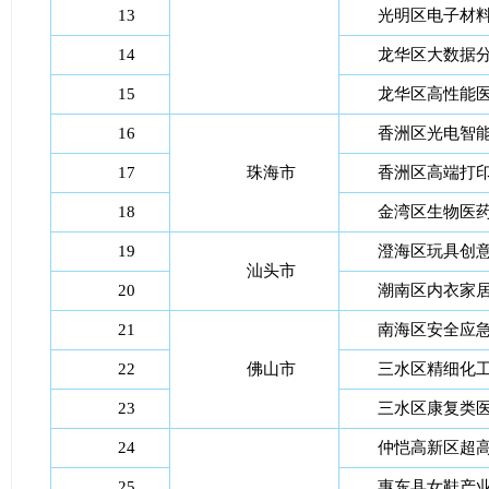
13
光明区电子材
14
龙华区大数据
15
龙华区高性能
16
香洲区光电智
17
珠海市
香洲区高端打
18
金湾区生物医
19
澄海区玩具创
汕头市
20
潮南区内衣家
21
南海区安全应
22
佛山市
三水区精细化
23
三水区康复类
24
仲恺高新区超
25
惠东县女鞋产