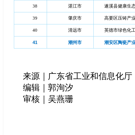
38
湛江市
遂溪县健康生
39
肇庆市
高要区压铸产
40
清远市
英德市绿色化
41
潮州市
潮安区陶瓷产
来源｜广东省工业和信息化厅
编辑｜郭洵汐
审核｜吴燕珊