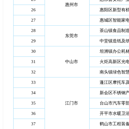
惠州市
26
惠阳区新型有
27
惠城区智能家
28
茶山镇食品制
东莞市
29
中堂镇造纸及
30
坦洲镇办公耗
31
中山市
火炬高新区光
32
南头镇绿色智
33
蓬江区摩托车
34
新会区不锈钢
35
江门市
台山市汽车零
36
开平市水暖卫
37
鹤山市工程装