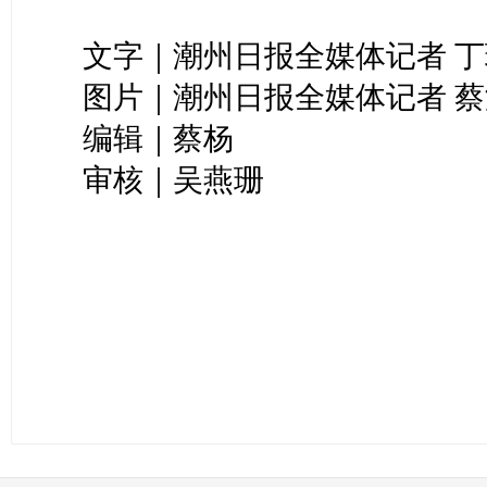
文字｜潮州日报全媒体记者 丁
图片｜潮州日报全媒体记者 蔡
编辑｜蔡杨
审核｜吴燕珊