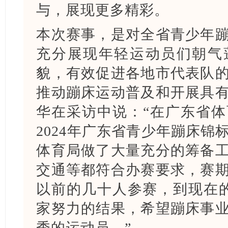
与，展现更多精彩。
本次赛事，是对全省青少年
充分展现年轻运动员们朝气
貌，有效促进各地市代表队
推动蹦床运动普及和开展具
华在采访中说：“在广东省
2024年广东省青少年蹦床
体育局做了大量充分的筹备
交通等都符合办赛要求，赛
以前的几十人参赛，到现在的
家努力的结果，希望蹦床事
秀的运动员。”