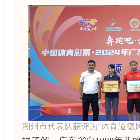
潮州市代表队获评为“体育道德