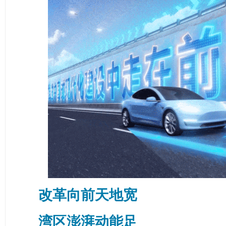
改革向前天地宽
湾区澎湃动能足