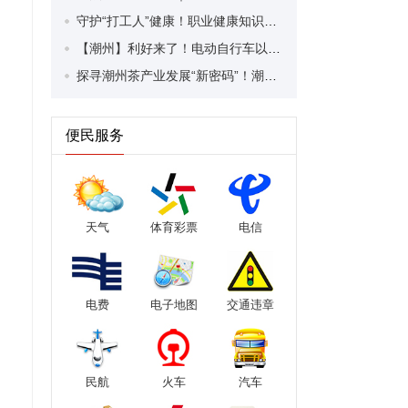
守护“打工人”健康！职业健康知识宣传走进潮安区凤塘镇盛户村
【潮州】利好来了！电动自行车以旧换新补贴条件大幅放宽！
探寻潮州茶产业发展“新密码”！潮州文化大学堂“品‘潮’寻踪”第七期活动举行
便民服务
天气
体育彩票
电信
电费
电子地图
交通违章
民航
火车
汽车