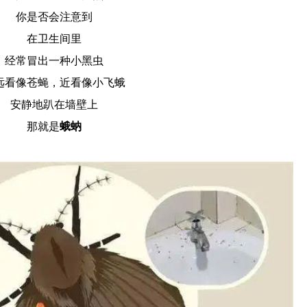
你是否会注意到
在卫生间里
经常冒出一种小黑虫
远看像苍蝇，近看像小飞蛾
安静地趴在墙壁上
那就是
蛾蚋