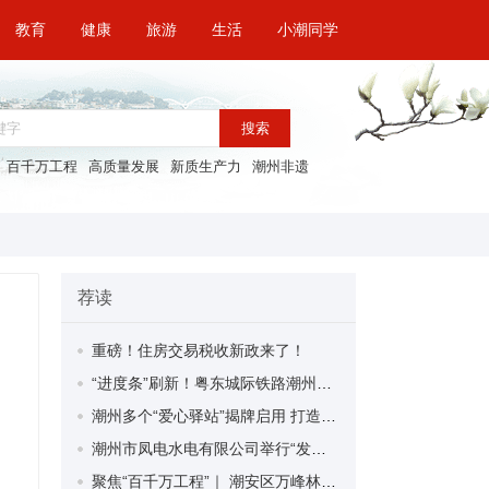
教育
健康
旅游
生活
小潮同学
搜索
百千万工程
高质量发展
新质生产力
潮州非遗
荐读
重磅！住房交易税收新政来了！
“进度条”刷新！粤东城际铁路潮州段首榀箱梁成功架设
潮州多个“爱心驿站”揭牌启用 打造新就业群体的“温暖港湾”
潮州市凤电水电有限公司举行“发挥妇女优势 助力企业高质量发展”主题活动
聚焦“百千万工程”｜ 潮安区万峰林场望京坪村：党群合力齐上阵 绘就乡村新图景