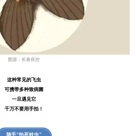
图源：长春疾控
这种常见的飞虫
可携带多种致病菌
一旦遇见它
千万不要用手拍！
随手“拍死蚊虫”