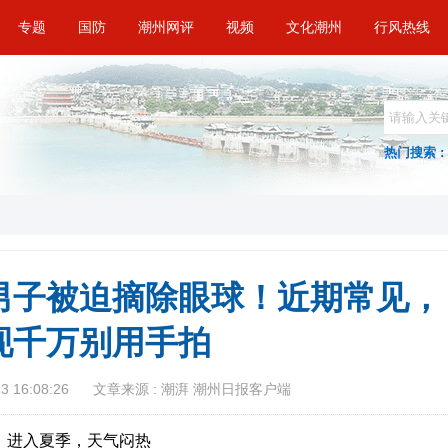
专题
国防
潮州网评
视频
文化潮州
行风热线
热门搜索 :
男子被迫摘除眼球！近期常见，
现千万别用手拍
 16:08:26
文章来源 : 潮湃 潮州日报客户端
进入夏季，天气闷热