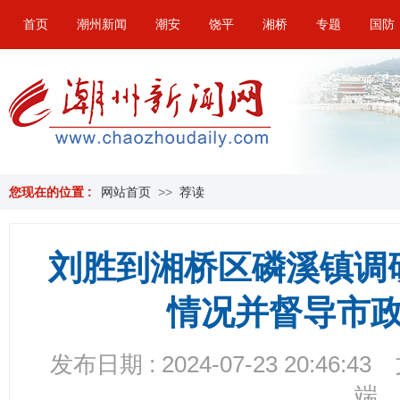
首页
潮州新闻
潮安
饶平
湘桥
专题
国防
您现在的位置 :
网站首页
>>
荐读
刘胜到湘桥区磷溪镇调
情况并督导市
发布日期 : 2024-07-23 20:46:43
端