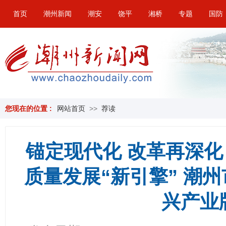
首页
潮州新闻
潮安
饶平
湘桥
专题
国防
您现在的位置 :
网站首页
>>
荐读
锚定现代化 改革再深化 
质量发展“新引擎” 潮
兴产业