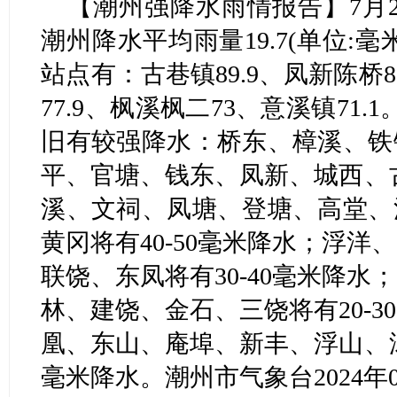
【潮州强降水雨情报告】7月26
潮州降水平均雨量19.7(单位:
站点有：古巷镇89.9、凤新陈桥8
77.9、枫溪枫二73、意溪镇71
旧有较强降水：桥东、樟溪、铁
平、官塘、钱东、凤新、城西、古
溪、文祠、凤塘、登塘、高堂、
黄冈将有40-50毫米降水；浮
联饶、东凤将有30-40毫米降
林、建饶、金石、三饶将有20-
凰、东山、庵埠、新丰、浮山、汤
毫米降水。潮州市气象台2024年0