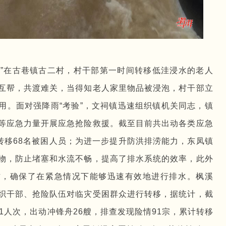
！”在古巷镇古二村，村干部第一时间转移低洼浸水的老人
互帮，共渡难关，当得知老人家里物品被浸泡，村干部立
用。面对强降雨“考验”，文祠镇迅速组织镇机关同志，镇
等应急力量开展应急抢险救援。截至目前共出动各类应急
转移68名被困人员；为进一步提升防洪排涝能力，东凤镇
物，防止堵塞和水流不畅，提高了排水系统的效率，此外
作，确保了在紧急情况下能够迅速有效地进行排水。枫溪
织干部、抢险队伍对临灾受困群众进行转移，据统计，截
31人次，出动冲锋舟26艘，排查发现险情91宗，累计转移