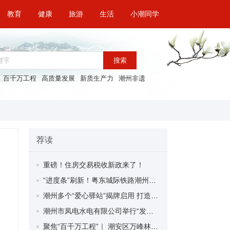
教育
健康
旅游
生活
小潮同学
搜索
百千万工程
高质量发展
新质生产力
潮州非遗
荐读
重磅！住房交易税收新政来了！
“进度条”刷新！粤东城际铁路潮州段首榀箱梁成功架设
潮州多个“爱心驿站”揭牌启用 打造新就业群体的“温暖港湾”
潮州市凤电水电有限公司举行“发挥妇女优势 助力企业高质量发展”主题活动
聚焦“百千万工程”｜ 潮安区万峰林场望京坪村：党群合力齐上阵 绘就乡村新图景