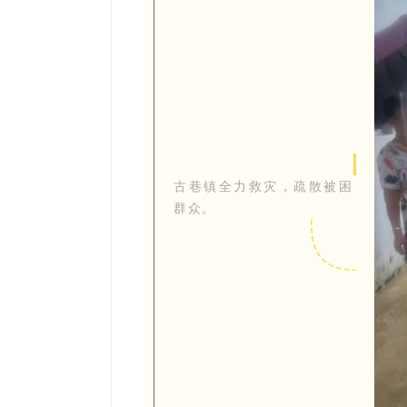
古巷镇全力救灾，疏散被困
群众。