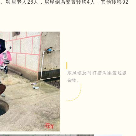
人、独居老人26人，房屋倒塌安置转移4人，其他转移92
东凤镇及时打捞沟渠盖垃圾
杂物。