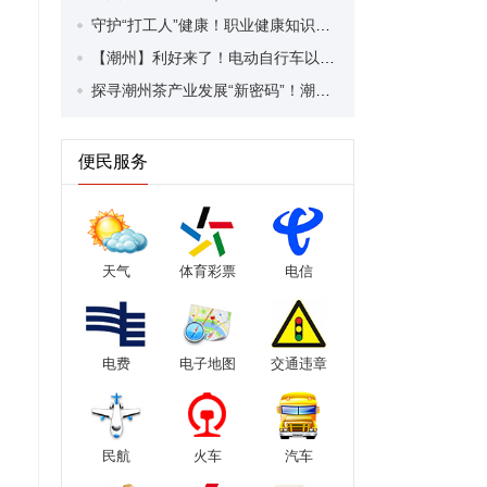
守护“打工人”健康！职业健康知识宣传走进潮安区凤塘镇盛户村
【潮州】利好来了！电动自行车以旧换新补贴条件大幅放宽！
探寻潮州茶产业发展“新密码”！潮州文化大学堂“品‘潮’寻踪”第七期活动举行
便民服务
天气
体育彩票
电信
电费
电子地图
交通违章
民航
火车
汽车