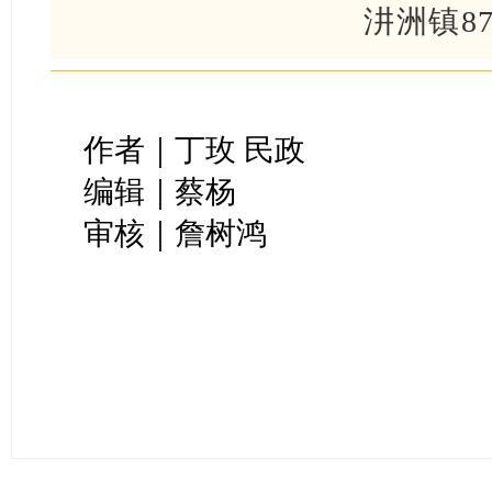
汫洲镇87
作者｜丁玫 民政
编辑｜蔡杨
审核｜詹树鸿