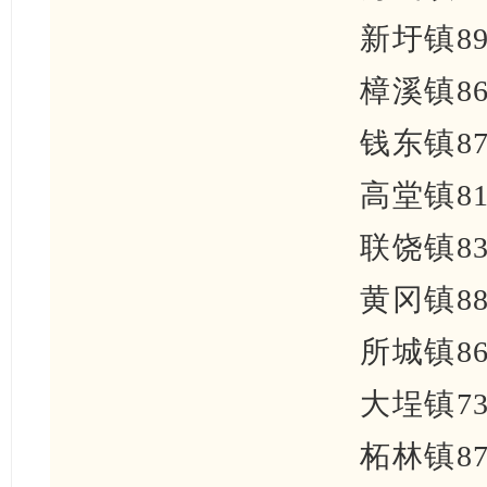
新圩镇89
樟溪镇86
钱东镇87
高堂镇81
联饶镇83
黄冈镇88
所城镇86
大埕镇73
柘林镇87