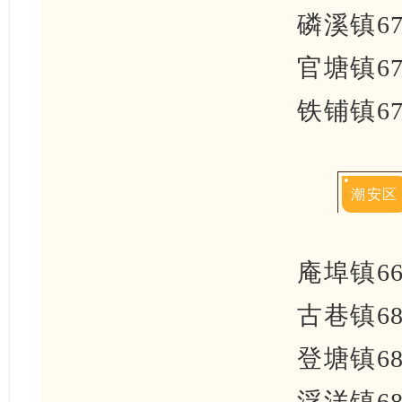
磷溪镇67
官塘镇67
铁铺镇67
潮安区
庵埠镇66
古巷镇68
登塘镇68
浮洋镇68