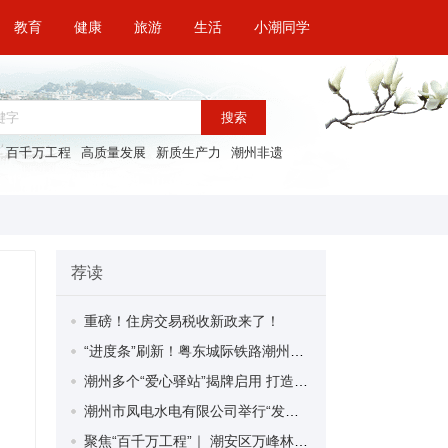
教育
健康
旅游
生活
小潮同学
搜索
百千万工程
高质量发展
新质生产力
潮州非遗
荐读
重磅！住房交易税收新政来了！
“进度条”刷新！粤东城际铁路潮州段首榀箱梁成功架设
潮州多个“爱心驿站”揭牌启用 打造新就业群体的“温暖港湾”
潮州市凤电水电有限公司举行“发挥妇女优势 助力企业高质量发展”主题活动
聚焦“百千万工程”｜ 潮安区万峰林场望京坪村：党群合力齐上阵 绘就乡村新图景