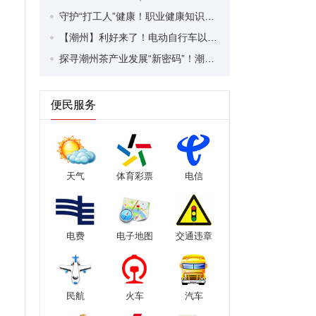
守护“打工人”健康！职业健康知识宣传走进潮安区凤塘镇盛户村
【潮州】利好来了！电动自行车以旧换新补贴条件大幅放宽！
探寻潮州茶产业发展“新密码”！潮州文化大学堂“品‘潮’寻踪”第七期活动举行
便民服务
天气
体育彩票
电信
电费
电子地图
交通违章
民航
火车
汽车